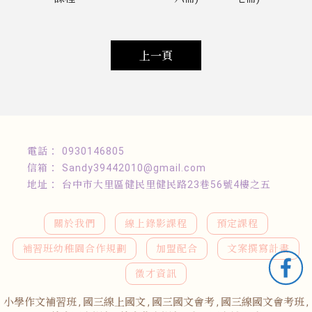
上一頁
0930146805
Sandy39442010@gmail.com
台中市大里區健民里健民路23巷56號4樓之五
關於我們
線上錄影課程
預定課程
補習班幼稚園合作規劃
加盟配合
文案撰寫計畫
徵才資訊
小學作文補習班
國三線上國文
國三國文會考
國三線國文會考班