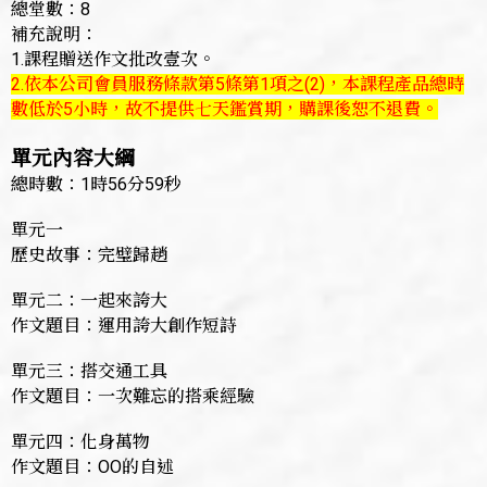
總堂數：8
補充說明：
1.課程贈送作文批改壹次。
2.依本公司會員服務條款第5條第1項之(2)，本課程產品總時
數低於5小時，故不提供七天鑑賞期，購課後恕不退費。
單元內容大綱
總時數：1時56分59秒
單元一
歷史故事：完璧歸趙
單元二：一起來誇大
作文題目：運用誇大創作短詩
單元三：搭交通工具
作文題目：一次難忘的搭乘經驗
單元四：化身萬物
作文題目：OO的自述