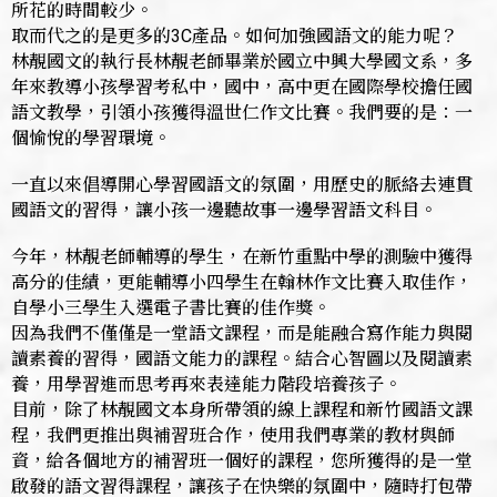
所花的時間較少。
取而代之的是更多的3C產品。如何加強國語文的能力呢？
林靚國文的執行長林靚老師畢業於國立中興大學國文系，多
年來教導小孩學習考私中，國中，高中更在國際學校擔任國
語文教學，引領小孩獲得溫世仁作文比賽。我們要的是：一
個愉悅的學習環境。
一直以來倡導開心學習國語文的氛圍，用歷史的脈絡去連貫
國語文的習得，讓小孩一邊聽故事一邊學習語文科目。
今年，林靚老師輔導的學生，在新竹重點中學的測驗中獲得
高分的佳績，更能輔導小四學生在翰林作文比賽入取佳作，
自學小三學生入選電子書比賽的佳作獎。
因為我們不僅僅是一堂語文課程，而是能融合寫作能力與閱
讀素養的習得，國語文能力的課程。結合心智圖以及閱讀素
養，用學習進而思考再來表達能力階段培養孩子。
目前，除了林靚國文本身所帶領的線上課程和新竹國語文課
程，我們更推出與補習班合作，使用我們專業的教材與師
資，給各個地方的補習班一個好的課程，您所獲得的是一堂
啟發的語文習得課程，讓孩子在快樂的氛圍中，隨時打包帶