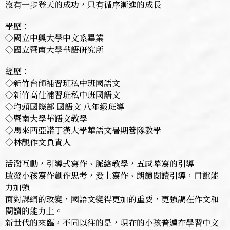
沒有一步登天的成功，只有循序漸進的成長
學歷：
◇國立中興大學中文系畢業
◇國立暨南大學華語研究所
經歷：
◇新竹台師補習班私中班國語文
◇新竹高仕補習班私中班國語文
◇均頭國際部 國語文 八年級班導
◇暨南大學華語文教學
◇馬來西亞諾丁漢大學華語文暑期營隊教學
◇林靚作文負責人
活潑互動，引導式寫作、脈絡教學，五感摹寫的引導
啟發小孩寫作創作思考，愛上寫作、朗讀閱讀引導，口說能
力加強
面對課綱的改變，國語文變得更加的重要，更強調在作文和
閱讀的能力上。
新世代的來臨，不同以往的是，現在的小孩普遍在學習中文